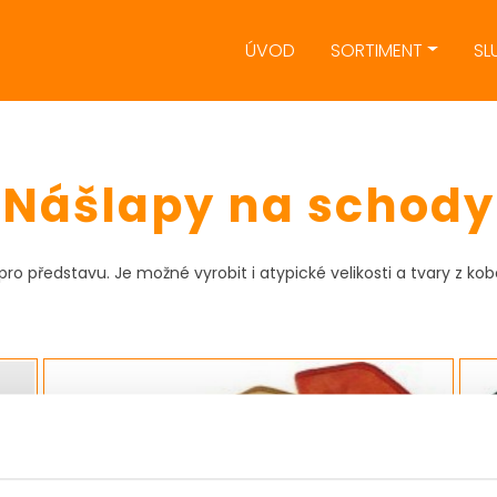
ÚVOD
SORTIMENT
SL
Nášlapy na schody
pro představu. Je možné vyrobit i atypické velikosti a tvary z k