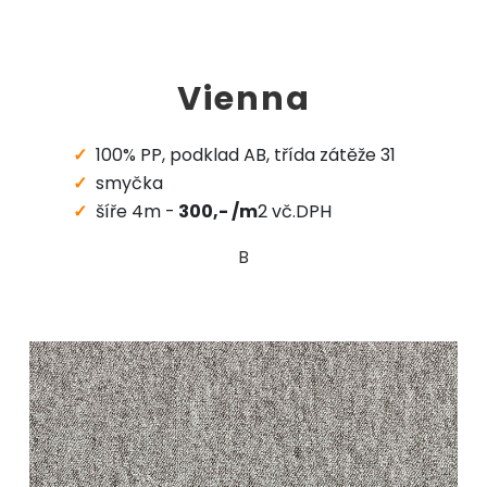
Vienna
100% PP, podklad AB, třída zátěže 31
smyčka
šíře 4m -
300,- /m
2 vč.DPH
B