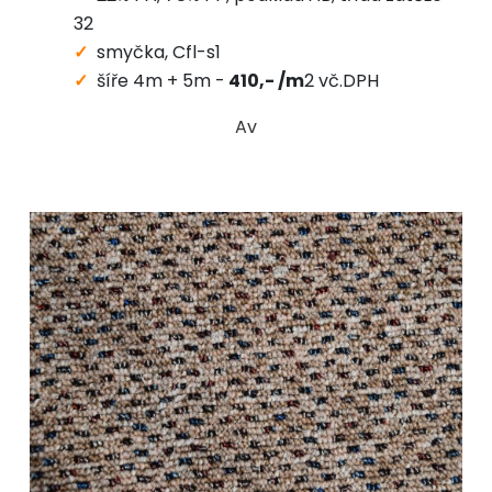
32
smyčka, Cfl-s1
šíře 4m + 5m -
410,- /m
2 vč.DPH
Av