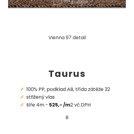
Vienna 97 detail
Taurus
100% PP, podklad AB, třída zátěže 32
střižený vlas
šíře 4m -
525,- /m
2 vč.DPH
B