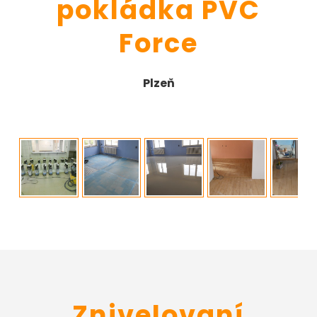
pokládka PVC
Force
Plzeň
Znivelovaní