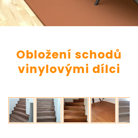
Obložení schodů
vinylovými dílci