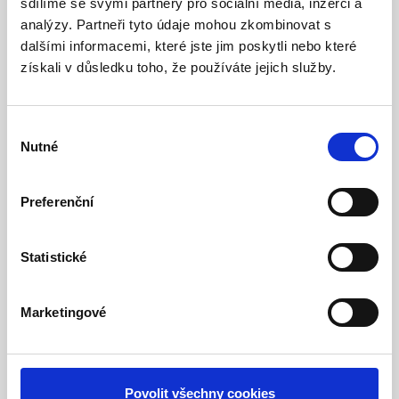
Pokládka koberce
sdílíme se svými partnery pro sociální média, inzerci a
analýzy. Partneři tyto údaje mohou zkombinovat s
Avenue,
dalšími informacemi, které jste jim poskytli nebo které
získali v důsledku toho, že používáte jejich služby.
vinylových dílců
Thermofix a
Výběr
Nutné
souhlasu
obložení stěn
Preferenční
kobercem Salsa
Statistické
B-klub Kralovice
Marketingové
Povolit všechny cookies