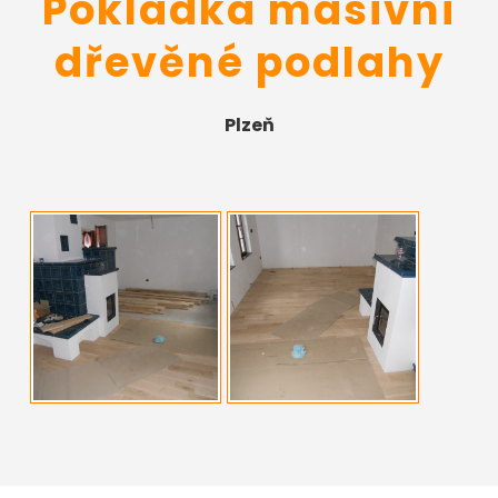
Pokládka masivní
dřevěné podlahy
Plzeň